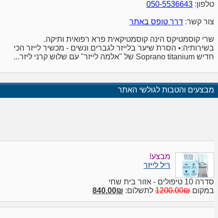
טלפון:
050-5536643
צור קשר:
דרך טופס באתר
שרי קוסמטיקס הינה קוסמטיקאית פרא רפואית ותיקה.
בשירותיה:• הסרת שיער בלייזר לגברים ונשים - מכשיר לייזר הכי
חדיש Soprano titanium של "אלמה לייזר" עם שלוש קרני ליזר...
מבצעים והטבות לגולשי האתר
מבצע!
ריל לייזר
סדרה 10 טיפולים - אזור בית שחי
במקום
1200.00₪
לתשלום:
840.00₪