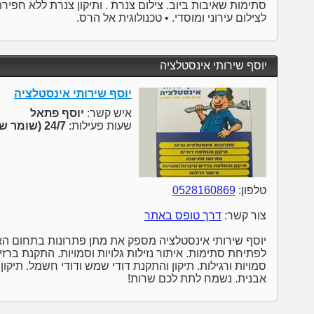
סתימות שאיבות ביוב. צילום צנרת . ותיקון צנרת ללא חפירה
לצילום עירוני ומוסדי. • טכנולוגית אל הרס.
יוסף שירותי אינסטלציה
יוסף שירותי אינסטלציה
איש קשר:
יוסף פתאל
שעות פעילות:
24/7 (שומר שבת)
טלפון:
0528160869
צור קשר:
דרך טופס באתר
יוסף שירותי אינסטלציה מספק את מתן פתרונות בתחום האי
לפתיחת סתימות. איתור נזילות גלויות וסמויות. התקנת ברזים 
סמויות ורגילות. תיקון והתקנת דודי שמש ודודי חשמל. תיקו
אבנית. נשמח לתת לכם שרות!