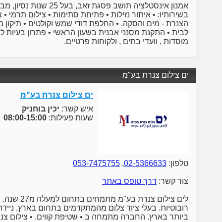
אמנון אינסטלציה תושב פסגת 
בשירותיו: • איתור נזילות • פתיחת סתימות • צילום תרמי • צי
הצנרת - מים והסקה. • החלפת דודי שמש וקולטים • תיקון 
לבית • התקנת מסנני אבנית בשעון הראשי • פתרון בעיות לח
מוסדות , וועדי בתים , ולקוחות פרטיים.
ים צילום צנרת בע"מ
ים צילום צנרת בע"מ
איש קשר:
יכין בוחניק
שעות פעילות:
08:00-15:00
טלפון:
02-5366633
,
053-7475755
צור קשר:
דרך טופס באתר
לים צילום צנ
רובוטיות. בעלי ציוד צלום מהמתקדמים בתחום בארץ, נייד
ביותר בארץ. החברה מתמחה ב • שטיפת קווים. • צילום צנר