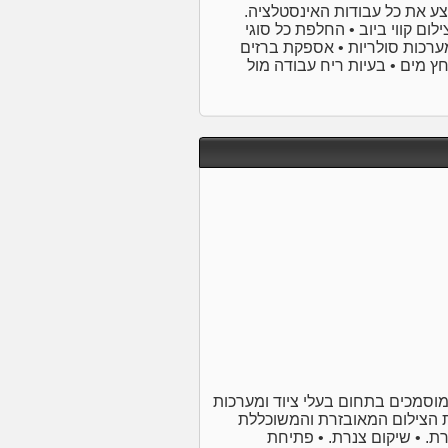
זאב, בעל 25 שנות נסיון, מבצע את כל עבודות האינסטלציה.
לום קווי ביוב • החלפת כל סוגי
מערכות סולריות • אספקת ברזים
ץ מים • בעיות ריח עבודה מול
רת בע"מ מתמחים בתחום למעלה מ27 שנה. מוסמכים בתחום בעלי ציוד ומערכות
ת הצילום המאובזרת והמשוכללת
ת. • שיקום צנרת. • פתיחת