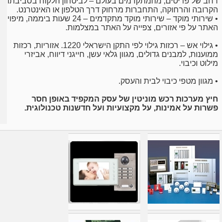
רחב של פריטים, מהמתקדמים בעולם – לביטחון הלקוח בסביבתו
הקרובה והרחוקה, התחברות מרחוק דרך הטלפון או האינטרנט.
• שירותי מוקד – שירותי מוקד מתקדמים – 24 שעות ביממה, מיפוי
האתר על פי אזורים, צפייה על האתר במצלמות.
• גילוי אש – רכזות גילוי לפי התקן הישראלי 1220. אזוריות, רכזות
ממוענות, למבנים גדולים, מגוון גלאי עשן, חייגני דיווח, אביזרי
מילוט וכיבוי.
• מגוון מטפי כיבוי לבית והעסק.
חיץ מערכות רכש מוניטין של עסק המקפיד באופן חסר
פשרות על אמינות, על מקצועיות ועל חדשנות טכנולוגית.